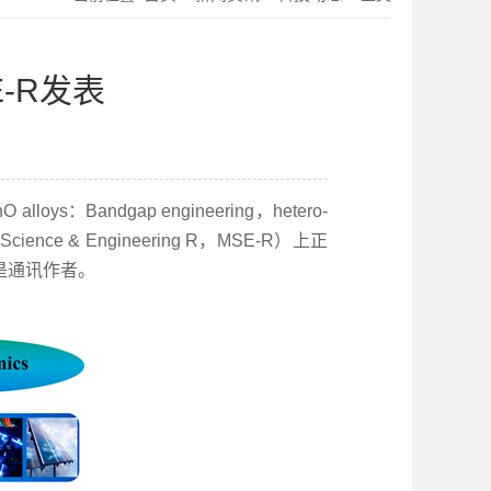
-R发表
Bandgap engineering，hetero-
s Science & Engineering R，
MSE-R）上正
是通讯作者。