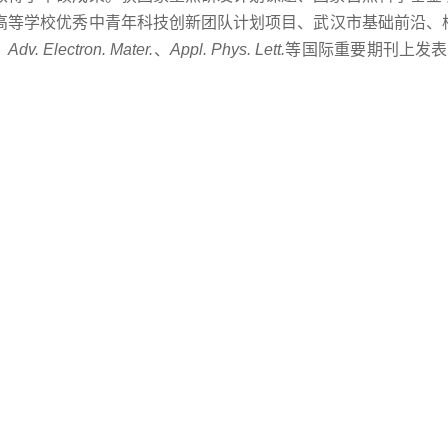
高等学校优秀中青年科技创新团队计划项目、武汉市基础前沿、
、
Adv. Electron. Mater.
、
Appl. Phys. Lett.
等国际重要期刊上发表S
t.com/science/article/pii/S0927796X21000565