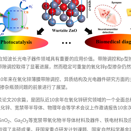
在短波长光电子器件领域具有重要的应用价值。带隙调控和p型
带隙调控取得了显著进展，然而稳定可重复的氧化锌p型掺杂仍
10年来在氧化锌薄膜带隙调控、异质结构及光电器件研究方面
型掺杂瓶颈问题的前景进行了展望。
论文20余篇，是团队近10余年在氧化锌
研究
领域的一个全面总
氧化锌、宽禁带半导体、物理年会等学术会议上作邀请报告10余
nO
、Ga
O
等宽禁带氧化物半导体材料及器件、铁电材料及
2
2
3
取得了丰硕成果。获国家重点研发计划课题、国家自然科学基金